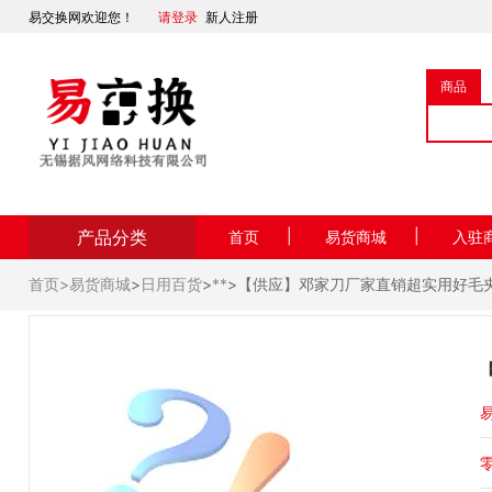
易交换网欢迎您！
请登录
新人注册
商品
产品分类
|
|
首页
易货商城
入驻
首页>
易货商城
>
日用百货
>
**
>【供应】邓家刀厂家直销超实用好毛夹
易
零