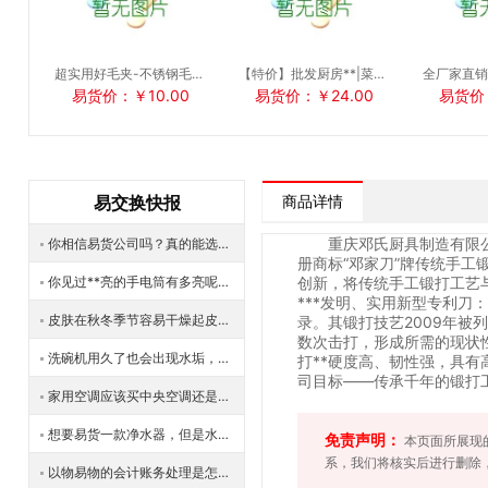
超实用好毛夹-不锈钢毛夹-质量厨房小工具
【特价】批发厨房**|菜刀|不锈钢JB-033多功能半夹把
易货价：￥10.00
易货价：￥24.00
易货价：
易交换快报
商品详情
重庆邓氏厨具制造有限
你相信易货公司吗？真的能选到自己想要的物品吗？
册商标“邓家刀”牌传统手工
你见过**亮的手电筒有多亮呢？**远能照射多少米呢？
创新，将传统手工锻打工艺与
***发明、实用新型专利刀
皮肤在秋冬季节容易干燥起皮使用加湿器有用吗？
录。其锻打技艺2009年被
数次击打，形成所需的现状
洗碗机用久了也会出现水垢，日常如何维护洗碗机？
打**硬度高、韧性强，具有
司目标——传承千年的锻打工艺
家用空调应该买中央空调还是普通空调？如何正确选购中央空调？
想要易货一款净水器，但是水压低达不到净水器的水压标准怎么办？如何解决净水器水压低的问题？
免责声明：
本页面所展现
系，我们将核实后进行删除
以物易物的会计账务处理是怎样的？