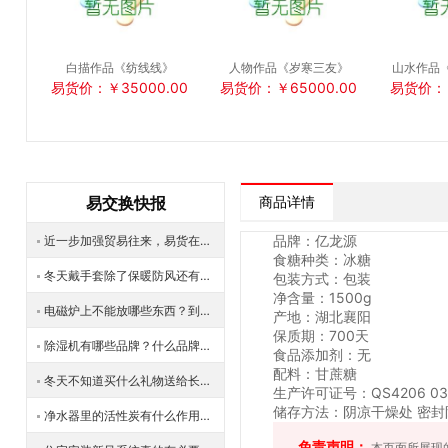
白描作品《纺线线》
人物作品《岁寒三友》
山水作品
易货价：￥35000.00
易货价：￥65000.00
易货价：￥
易交换快报
商品详情
品牌：亿龙源
近一步加强贸易往来，易货在欧洲六国正式启动程序
食糖种类：冰糖
冬天戴手套除了保暖防风还有哪些作用？
包装方式：包装
净含量：1500g
电磁炉上不能放哪些东西？到底什么东西这么危险？
产地：湖北襄阳
保质期：700天
除湿机有哪些品牌？什么品牌的除湿机较为好一点？
食品添加剂：无
配料：甘蔗糖
冬天不知道买什么礼物送给长辈？电动**洗脚盆怎么样？
生产许可证号：QS4206 030
储存方法：阴凉干燥处 密封
净水器里的活性炭有什么作用？长期使用净水器需要定期更换活性炭吗？易货平台能换取活性炭吗？
免责声明：
本页面所展现