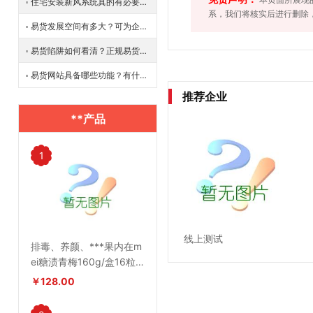
住宅安装新风系统真的有必要吗？新风系统可分为几类？
系，我们将核实后进行删除
易货发展空间有多大？可为企业提供哪些资源？
易货陷阱如何看清？正规易货平台如何保障消费者权力？
易货网站具备哪些功能？有什么作用？
推荐企业
**产品
1
线上测试
排毒、养颜、***果内在m
ei糖渍青梅160g/盒16粒
装
￥128.00