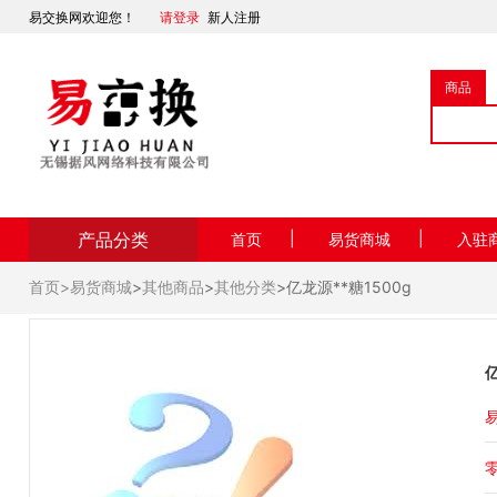
易交换网欢迎您！
请登录
新人注册
商品
产品分类
|
|
首页
易货商城
入驻
首页>
易货商城
>
其他商品
>
其他分类
>亿龙源**糖1500g
亿
易
零