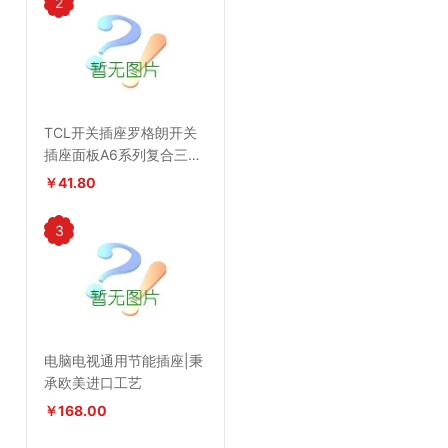
2
TCL开关插座罗格朗开关
插座面板A6系列复合三孔
插座
￥41.80
3
电脑电视通用节能插座|秉
承欧美进口工艺
￥168.00