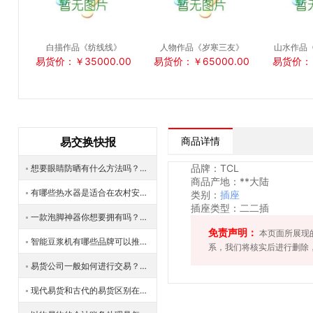
白描作品《纺线线》
人物作品《岁寒三友》
山水作品
易货价：￥35000.00
易货价：￥65000.00
易货价：￥
易交换快报
商品详情
品牌：TCL
想要眼睛防晒有什么方法吗？该使用哪种太阳镜？
商品产地：**大陆
有哪些热水器是适合在农村安装的？安装之后效果怎么样？
类别：
插座
插座类型：二二插
一款泡脚神器你想要拥有吗？快来选择原系蒸汽洗脚盆吧
免责声明：
本页面所展现
智能豆浆机有哪些品牌可以推荐的？购买智能豆浆机让你享受惬意早餐
系，我们将核实后进行删除
易货公司一般如何进行交易？易货贸易的特点是什么？
现代易货和古代的易货区别在哪？如何区分不同？