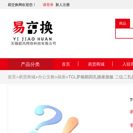
易交换网欢迎您！
请登录
新人注册
商品
产品分类
|
|
首页
易货商城
入驻
首页>
易货商城
>
办公文教
>
插座
>TCL罗格朗四孔插座面板 二位二
易
零