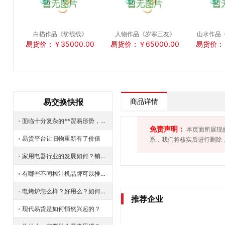
白描作品《纺线线》
人物作品《岁寒三友》
山水作品
易货价：￥35000.00
易货价：￥65000.00
易货价：￥
易交换快报
商品详情
面临十分复杂的**贸易形势，需要研究和探索新的贸易制度
免责声明：
本页面所展现
易货平台让旧物重新有了价值
系，我们将核实后进行删除
家用电器行业的发展如何？销售数额怎么样？
有哪些不同榨汁机品牌可以推荐？哪款的效果较好？
电烤炉怎么样？好用么？如何去选购？
推荐企业
现代易货是如何悄然兴起的？