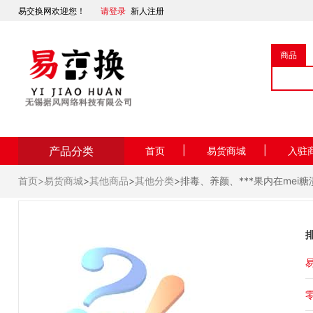
易交换网欢迎您！
请登录
新人注册
商品
产品分类
|
|
首页
易货商城
入驻
首页>
易货商城
>
其他商品
>
其他分类
>排毒、养颜、***果内在mei糖
易
零