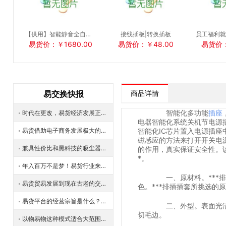
【供用】智能静音全自动保洁机器人
接线插板|转换插板
易货价：￥1680.00
易货价：￥48.00
易货价：
易交换快报
商品详情
智能化多功能
插座
时代在更改，易货经济发展正当时
电器智能化系统关机节电源
易货借助电子商务发展极大的方便了消费者
智能化IC芯片置入电源插
磁感应的方法来打开开关电
兼具性价比和黑科技的吸尘器你想要拥有吗？既能吸尘也能拖地
的作用，真实保证安全性。
*。
年入百万不是梦！易货行业来教你
一、原材料。***排
易货贸易发展到现在古老的交易形式有了哪些完善？
色。***排插插套所挑选的
易货平台的经营宗旨是什么？可解决企业哪些问题？
二、外型。表面光洁光
切毛边。
以物易物这种模式适合大范围的推广吗？