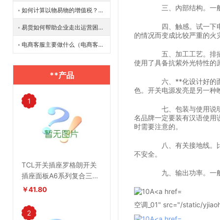
三、內部结构。一般的
如何计算以物易物的增值税？价格贵吗？
四、触感。试一下电源
易货如何帮助企业走出运营困境？
的情况而变成比较严重的火灾
电商客服主要做什么（电商客服的工作职责）
五、加工工艺。排插电
使用了具备抗紫外光特性的
**产品
六、**化设计好的面
色。开关电源发亮是另一种
1
七、包装与使用说明。
名品牌一定要装有汉语使用
时需要注意的。
八、有关接地线。比较
不安全。
TCL开关插座罗格朗开关
九、输出功率。一般排
插座面板A6系列复合三孔
插座
￥41.80
空调_01" src="/static/yjia
2