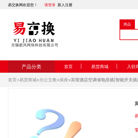
易交换网欢迎您！
请登录
新人注册
商品
产品分类
|
|
首页
易货商城
入驻
首页>
易货商城
>
办公文教
>
插座
>宾馆酒店空调省电排插|智能开关插
易
零