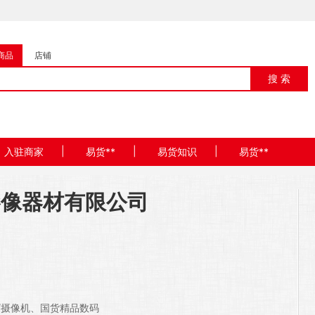
商品
店铺
搜 索
|
|
|
入驻商家
易货**
易货知识
易货**
影像器材有限公司
/摄像机、国货精品数码