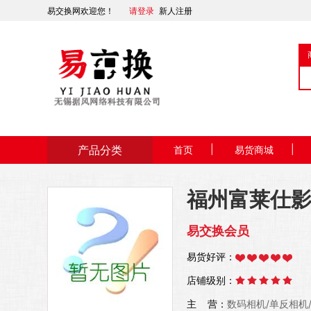
易交换网欢迎您！
请登录
新人注册
产品分类
|
|
首页
易货商城
福州富莱仕
易交换会员
易货好评：
店铺级别：
主 营：
数码相机/单反相机