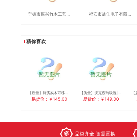
宁德市振兴竹木工艺品有限公司
福安市益佳电子有限公司
猜你喜欢
【质量】厨房实木可移动微波炉双排置物架|图片|参数
【质量】沃克森琦吸湿|排汗|透气|钓鱼服|海钓服|团体定制|优惠
易货价：￥145.00
易货价：￥149.00
品类齐全 随需置换