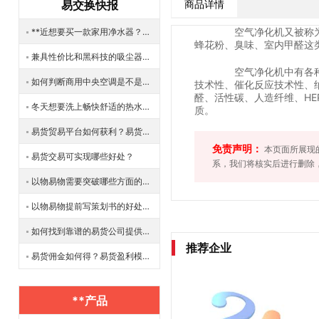
易交换快报
商品详情
空气净化机又被称为“
**近想要买一款家用净水器？有什么品牌可以推荐的吗？
蜂花粉、臭味、室内甲醛这
兼具性价比和黑科技的吸尘器你想要拥有吗？既能吸尘也能拖地
空气净化机中有各种不
如何判断商用中央空调是不是应该清洗了？如何清洗商用中央空调？
技术性、催化反应技术性、
醛、活性碳、人造纤维、H
冬天想要洗上畅快舒适的热水，选择热水器也是很重要的，该如何选择一款合适的热水器呢？可以易货吗？
质。
易货贸易平台如何获利？易货贸易思路怎样？
免责声明：
本页面所展现
易货交易可实现哪些好处？
系，我们将核实后进行删除
以物易物需要突破哪些方面的限制才能做得更好？
以物易物提前写策划书的好处有哪些？
如何找到靠谱的易货公司提供易货平台？
推荐企业
易货佣金如何得？易货盈利模式是什么？
**产品