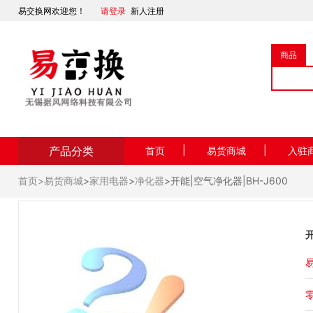
易交换网欢迎您！
请登录
新人注册
商品
产品分类
|
|
首页
易货商城
入驻
首页>
易货商城
>
家用电器
>
净化器
>开能|空气净化器|BH-J600
开
易
零